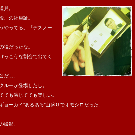
道具。
役、の社員証。
うやってる。『デスノー
の役だったな。
けっこうな割合で出てく
公だし。
クルーが登場したし。
てても演じてても楽しい。
ギョーカイ”あるある”山盛りでオモシロだった。
の撮影。