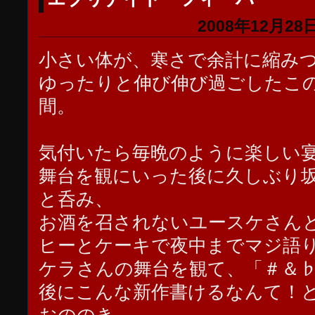
2008年12月28日
小さい体が、寒さで余計に縮み
ゆったりと伸び伸び過ごしたこ
間。
気付いたら毎晩のように楽しい
舞台を観にいった後に久しぶり
と呑み、
お酒を召されないユースケさん
ヒーとケーキで夜中までマジ語
ケラさんの舞台を観て、「＃＆
後にこんな新作書けるなんて！