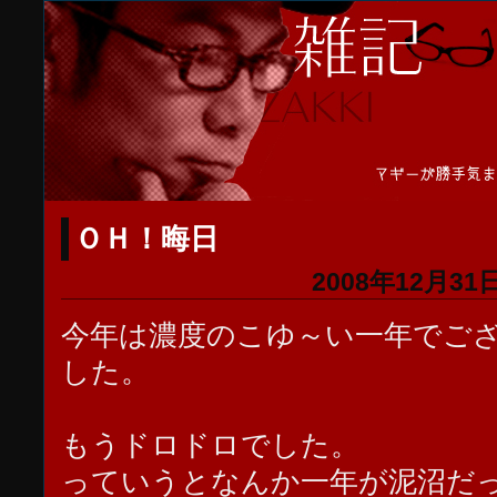
ＯＨ！晦日
2008年12月31日
今年は濃度のこゆ～い一年でご
した。
もうドロドロでした。
っていうとなんか一年が泥沼だ