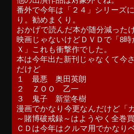
他の出演作品は対象外でね。
番外で今年は「２４」シリーズ
り。勧めまくり。
おかげで読んだ本が随分減った
映画じゃないけどＤＶＤで「8時
Ｘ」これも衝撃作でした。
本は今年出た新刊じゃなくて今
だけど
１ 最悪 奥田英朗
２ ＺＯＯ 乙一
３ 鬼子 新堂冬樹
漫画でかなり今更なんだけど「
～賭博破戒録～はようやく全巻
ＣＤは今年はクルマ用でかなり