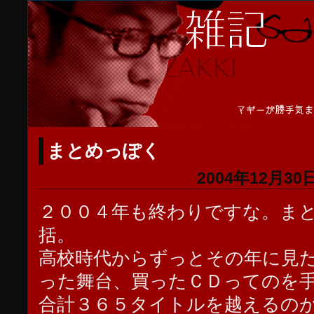
まとめっぽく
2004年12月30日
２００４年も終わりですな。ま
括。
高校時代からずっとその年に見
った舞台、買ったＣＤってのを
合計３６５タイトルを越えるの