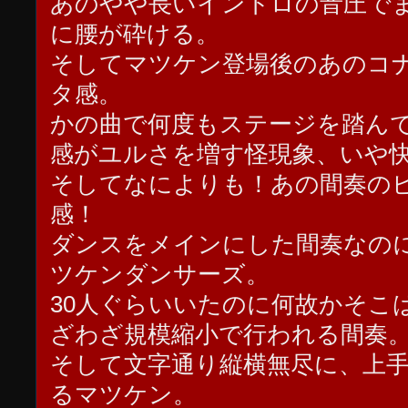
あのやや長いイントロの音圧で
に腰が砕ける。
そしてマツケン登場後のあのコ
タ感。
かの曲で何度もステージを踏ん
感がユルさを増す怪現象、いや
そしてなによりも！あの間奏の
感！
ダンスをメインにした間奏なの
ツケンダンサーズ。
30人ぐらいいたのに何故かそこ
ざわざ規模縮小で行われる間奏
そして文字通り縦横無尽に、上
るマツケン。