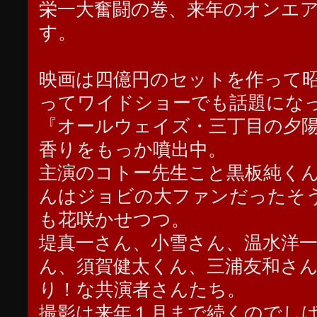
栄一大奮闘の巻、来年のオンエ
す。
映画は四億円のセットを作って
ってワイドショーでも話題にな
『オールウェイズ・三丁目の夕
香りをもっか噴出中。
主演のコトー先生こと黒板純く
んはジョビの大ファンだったそ
も花咲かせつつ。
堤真一さん、小雪さん、温水洋
ん、須賀健太くん、三浦友和さ
り！な共演者さんたち。
撮影は来年１月まで続くのでし