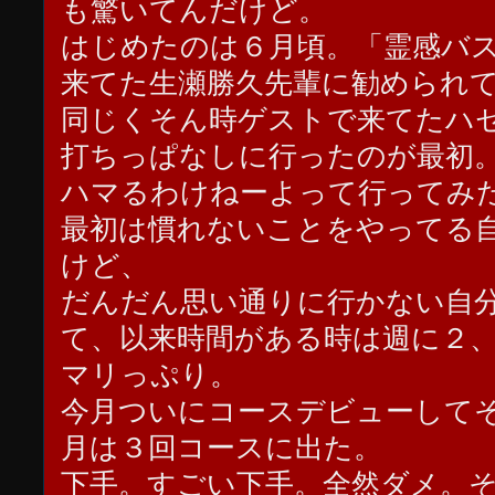
も驚いてんだけど。
はじめたのは６月頃。「霊感バ
来てた生瀬勝久先輩に勧められ
同じくそん時ゲストで来てたハ
打ちっぱなしに行ったのが最初
ハマるわけねーよって行ってみ
最初は慣れないことをやってる
けど、
だんだん思い通りに行かない自
て、以来時間がある時は週に２
マリっぷり。
今月ついにコースデビューして
月は３回コースに出た。
下手。すごい下手。全然ダメ。