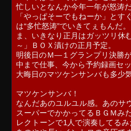
忙しいとなんか今年一年が怒涛
「やっぱそーでもねーか」とす
は“多忙怒涛”でいきてぇもんだ。
ま、いきなり正月はガッツリ休
～」ＢＯＸ漬けの正月予定。
明後日のＭ―１グランプリ決勝
中まで仕事、今から予約録画セ
大晦日のマツケンサンバも多少
マツケンサンバ！
なんだあのユルユル感。あのサ
スーパーでかかってるＢＧＭみ
レクトーンで1人で演奏してるみ