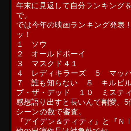
年末に見返して自分ランキング
で。
では今年の映画ランキング発表
ッ！
１ ソウ
２ オールドボーイ
３ マスクド４１
４ レディキラーズ ５ マッ
７ 誰も知らない ８ キルビ
ブ・ザ・デッド １０ ミステ
感想語り出すと長いんで割愛。5
シーンの数で審査。
『アイデン＆ティティ』と『Ｎ