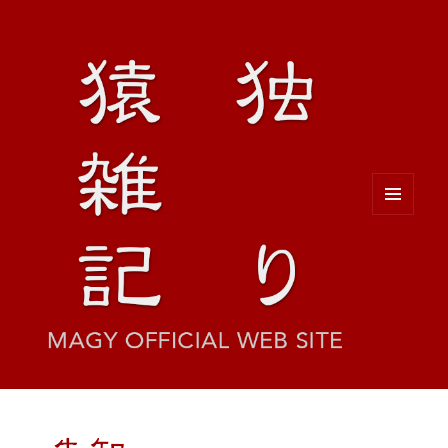
メニュ
ーとウ
ィジェ
ット