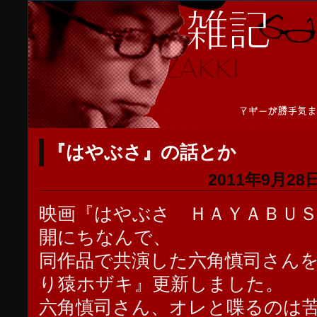
『はやぶさ』の話とか
2011年9月28日
映画『はやぶさ ＨＡＹＡＢＵ
開にちなんで、
同作品で共演した六角慎司さん
り猿ホザキ』更新しました。
六角慎司さん、オレと喋るのは