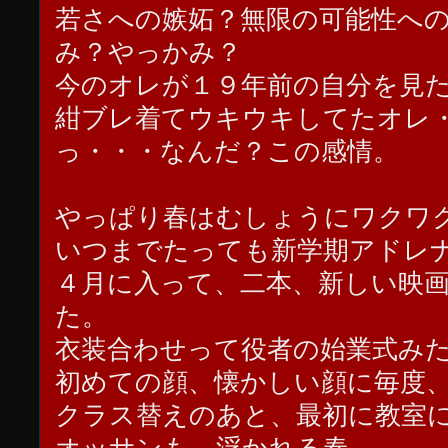
若さへの嫉妬？無限の可能性へ
み？やっかみ？
今のオレが１９年前の自分を見
紺ブレ着てウキウキしてたオレ
っ・・・なんだ？この感情。
やっぱり春はむしょうにワクワ
いつまでたっても新学期アドレ
４月に入って、二本、新しい映
た。
衣装合わせって役者の始業式み
初めての顔、懐かしい顔に毎度
クラス替えのあと、最初に教室