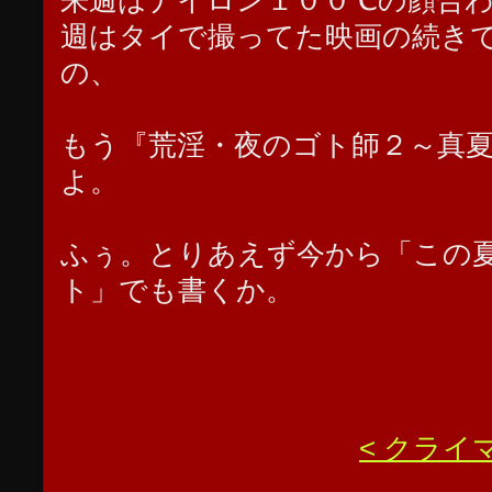
来週はナイロン１００℃の顔合
週はタイで撮ってた映画の続き
の、
もう『荒淫・夜のゴト師２～真
よ。
ふぅ。とりあえず今から「この
ト」でも書くか。
< クラ