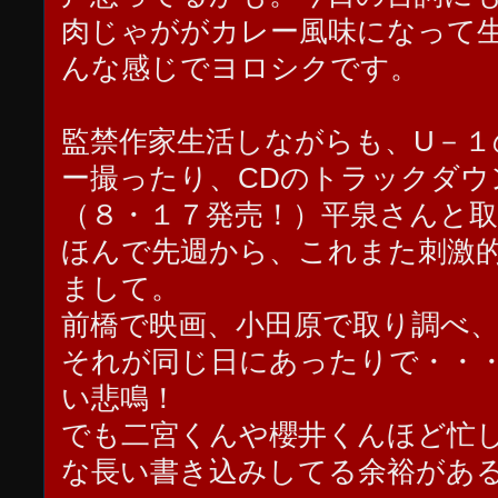
肉じゃががカレー風味になって
んな感じでヨロシクです。
監禁作家生活しながらも、U－１
ー撮ったり、CDのトラックダウ
（８・１７発売！）平泉さんと
ほんで先週から、これまた刺激
まして。
前橋で映画、小田原で取り調べ
それが同じ日にあったりで・・
い悲鳴！
でも二宮くんや櫻井くんほど忙
な長い書き込みしてる余裕があ