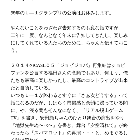
来年のＵ—１グランプリの公演はお休みします。
やんないことをわざわざ告知するのも変な話ですが。
二年に一度、なんとなく年末に告知してきたし、楽しみ
にしてくれている人たちのために、ちゃんと伝えておこ
う。
２０１４のCASE０５「ジョビジョバ」再集結はジョビ
ファンを公言する福田さんの念願でもあり、何より、俺
たちも最高に楽しかったし、最高のコントライブが出来
たと自負している。
いつもＵ—１が終わるとすぐに「さぁ次どうする」って
話になるのだが、しばらく昂揚感と余韻に浸っている間
に、や、浸る間もそんなになく、『リアル脱出ゲーム
TV』を書き、安田顕ちゃんのひとり舞台の演出をやり
『地獄先生ぬ〜べ〜』を書き、舞台『夕空晴れて』が終
わったら『スパマロット』の再演・・・と、めまぐるし