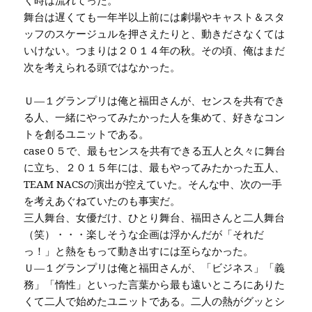
く時は流れてった。
舞台は遅くても一年半以上前には劇場やキャスト＆スタ
ッフのスケージュルを押さえたりと、動きださなくては
いけない。つまりは２０１４年の秋。その頃、俺はまだ
次を考えられる頭ではなかった。
Ｕ—１グランプリは俺と福田さんが、センスを共有でき
る人、一緒にやってみたかった人を集めて、好きなコン
トを創るユニットである。
case０５で、最もセンスを共有できる五人と久々に舞台
に立ち、２０１５年には、最もやってみたかった五人、
TEAM NACSの演出が控えていた。そんな中、次の一手
を考えあぐねていたのも事実だ。
三人舞台、女優だけ、ひとり舞台、福田さんと二人舞台
（笑）・・・楽しそうな企画は浮かんだが「それだ
っ！」と熱をもって動き出すには至らなかった。
Ｕ—１グランプリは俺と福田さんが、「ビジネス」「義
務」「惰性」といった言葉から最も遠いところにありた
くて二人で始めたユニットである。二人の熱がグッとシ