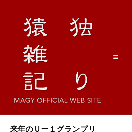
メニュ
ーとウ
ィジェ
ット
来年のＵー１グランプリ