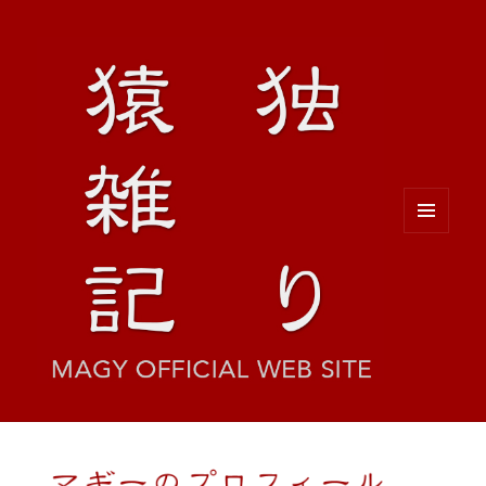
メニュ
ーとウ
ィジェ
ット