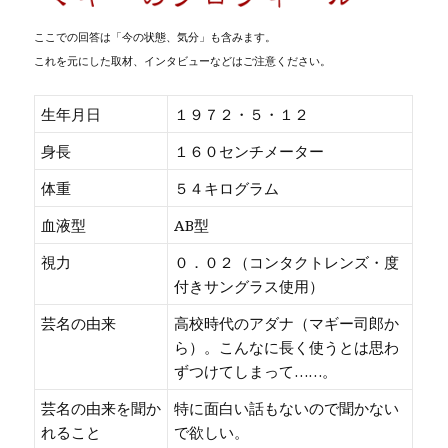
ここでの回答は「今の状態、気分」も含みます。
これを元にした取材、インタビューなどはご注意ください。
生年月日
１９７２・５・１２
身長
１６０センチメーター
体重
５４キログラム
血液型
AB型
視力
０．０２（コンタクトレンズ・度
付きサングラス使用）
芸名の由来
高校時代のアダナ（マギー司郎か
ら）。こんなに長く使うとは思わ
ずつけてしまって……。
芸名の由来を聞か
特に面白い話もないので聞かない
れること
で欲しい。