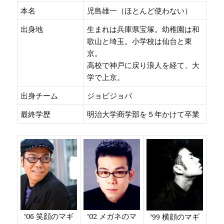
本名
児島雄一（ほとんど使わない）
出身地
生まれは兵庫県宝塚。幼稚園は和
歌山と埼玉。小学校は仙台と東
京。
高校で神戸に戻り浪人を経て、大
学で上京。
出身チーム
ジョビジョバ
最終学歴
明治大学商学部を５年かけて卒業
’06 笑顔のマギ
’02 メガネのマ
’99 横顔のマギ