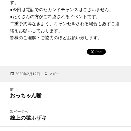
す。
●今回は電話でのセカンドチャンスはございません。
●たくさんの方がご希望されるイベントです。
二重予約等なきよう、キャンセルされる場合も必ずご連
絡をお願いしております。
皆様のご理解・ご協力のほどお願い致します。
投
2020年2月12日
作
マギー
稿
成
日:
者
投
前
稿
おっちゃん噺
前
ナ
の
ビ
投
次ページへ
ゲ
稿:
線上の猿ホザキ
次
ー
の
シ