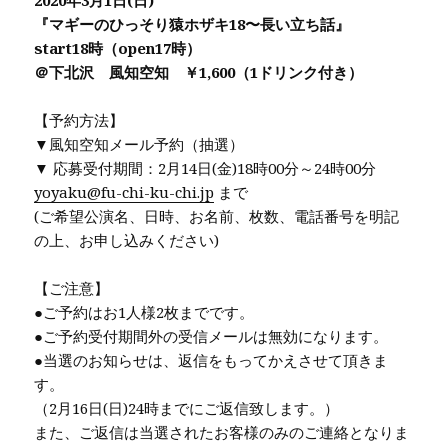
2020年3月1日(日)
『マギーのひっそり猿ホザキ18〜長い立ち話』
start18時（open17時）
＠下北沢 風知空知 ￥1,600（1ドリンク付き）
【予約方法】
▼風知空知メール予約（抽選）
▼ 応募受付期間：2月14日(金)18時00分～24時00分
yoyaku@fu-chi-ku-chi.jp
まで
(ご希望公演名、日時、お名前、枚数、電話番号を明記
の上、お申し込みください)
【ご注意】
●ご予約はお1人様2枚までです。
●ご予約受付期間外の受信メールは無効になります。
●当選のお知らせは、返信をもってかえさせて頂きま
す。
（2月16日(日)24時までにご返信致します。）
また、ご返信は当選されたお客様のみのご連絡となりま