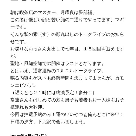
朝は喫茶店のマスター、月曜夜は警部補、
この冬は優しい顔と苦い顔の二通りでやってます、マギ
ーです。
そんな私の素（す）の顔丸出しのトークライブのお知ら
せです。
お喋りなおっさん丸出しで七年目、１８回目を迎えます
が、
聖地・風知空知での開催はラストとなります。
とはいえ、通常運転のユルユルトークライブ。
喋る内容もゲストも終演時間も決まってませんが、カモ
ンエビバデ。
（遅くとも２１時には終演予定！多分！）
常連さんもはじめての方も男子も若者もお一人様もお子
様連れも大歓迎。
今回は抽選予約のみ！運のいいやつぁ俺んとこに来い！
日曜の夕方、下北沢で会いましょう。