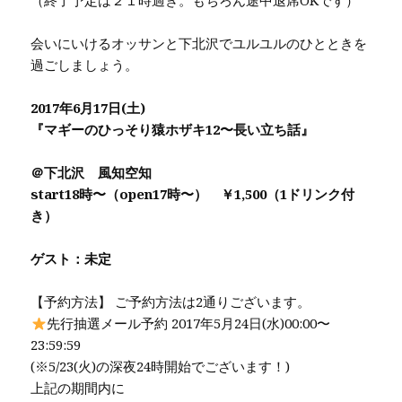
（終了予定は２１時過ぎ。もちろん途中退席OKです）
会いにいけるオッサンと下北沢でユルユルのひとときを
過ごしましょう。
2017年6月17日(土)
『マギーのひっそり猿ホザキ12〜長い立ち話』
＠下北沢 風知空知
start18時〜（open17時〜） ￥1,500（1ドリンク付
き）
ゲスト：未定
【予約方法】 ご予約方法は2通りございます。
先行抽選メール予約 2017年5月24日(水)00:00〜
23:59:59
(※5/23(火)の深夜24時開始でございます！)
上記の期間内に