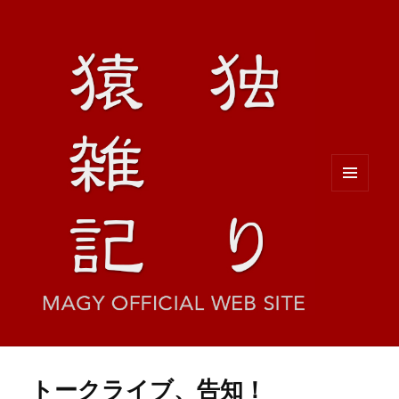
メニュ
ーとウ
ィジェ
ット
トークライブ、告知！