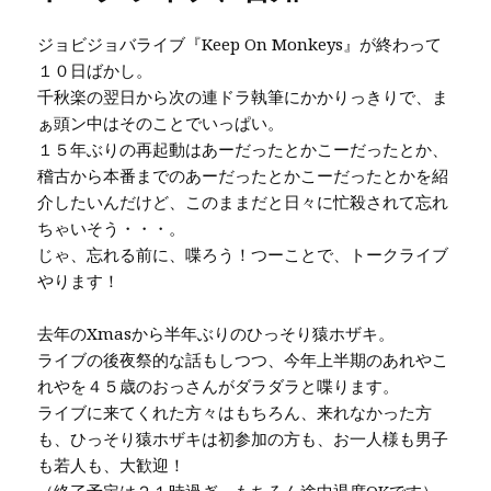
ジョビジョバライブ『Keep On Monkeys』が終わって
１０日ばかし。
千秋楽の翌日から次の連ドラ執筆にかかりっきりで、ま
ぁ頭ン中はそのことでいっぱい。
１５年ぶりの再起動はあーだったとかこーだったとか、
稽古から本番までのあーだったとかこーだったとかを紹
介したいんだけど、このままだと日々に忙殺されて忘れ
ちゃいそう・・・。
じゃ、忘れる前に、喋ろう！つーことで、トークライブ
やります！
去年のXmasから半年ぶりのひっそり猿ホザキ。
ライブの後夜祭的な話もしつつ、今年上半期のあれやこ
れやを４５歳のおっさんがダラダラと喋ります。
ライブに来てくれた方々はもちろん、来れなかった方
も、ひっそり猿ホザキは初参加の方も、お一人様も男子
も若人も、大歓迎！