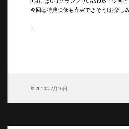
9月にはU-1グランプリCASE05『ジ
今回は特典映像も充実できそう!お楽しみ
⇨
投
2014年7月16日
稿
日: