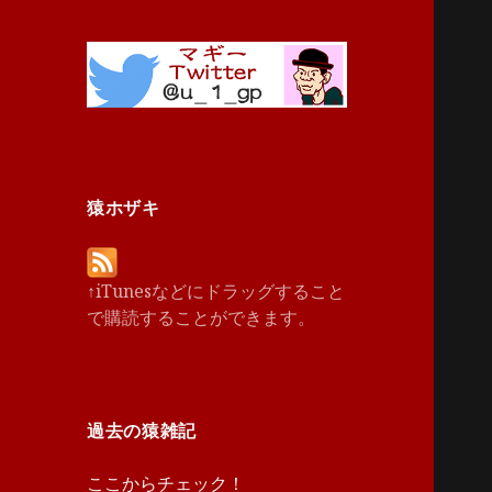
猿ホザキ
↑iTunesなどにドラッグすること
で購読することができます。
過去の猿雑記
ここからチェック！