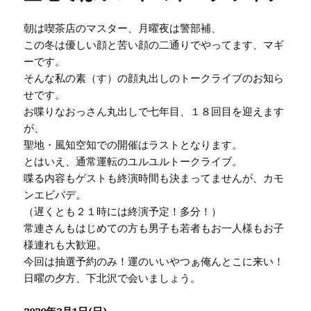
朝は喫茶店のマスター、月曜夜は警部補、
この冬は優しい顔と苦い顔の二通りでやってます、マギ
ーです。
そんな私の素（す）の顔丸出しのトークライブのお知ら
せです。
お喋りなおっさん丸出しで七年目、１８回目を迎えます
が、
聖地・風知空知での開催はラストとなります。
とはいえ、通常運転のユルユルトークライブ。
喋る内容もゲストも終演時間も決まってませんが、カモ
ンエビバデ。
（遅くとも２１時には終演予定！多分！）
常連さんもはじめての方も男子も若者もお一人様もお子
様連れも大歓迎。
今回は抽選予約のみ！運のいいやつぁ俺んとこに来い！
日曜の夕方、下北沢で会いましょう。