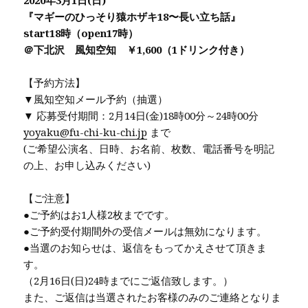
2020年3月1日(日)
『マギーのひっそり猿ホザキ18〜長い立ち話』
start18時（open17時）
＠下北沢 風知空知 ￥1,600（1ドリンク付き）
【予約方法】
▼風知空知メール予約（抽選）
▼ 応募受付期間：2月14日(金)18時00分～24時00分
yoyaku@fu-chi-ku-chi.jp
まで
(ご希望公演名、日時、お名前、枚数、電話番号を明記
の上、お申し込みください)
【ご注意】
●ご予約はお1人様2枚までです。
●ご予約受付期間外の受信メールは無効になります。
●当選のお知らせは、返信をもってかえさせて頂きま
す。
（2月16日(日)24時までにご返信致します。）
また、ご返信は当選されたお客様のみのご連絡となりま