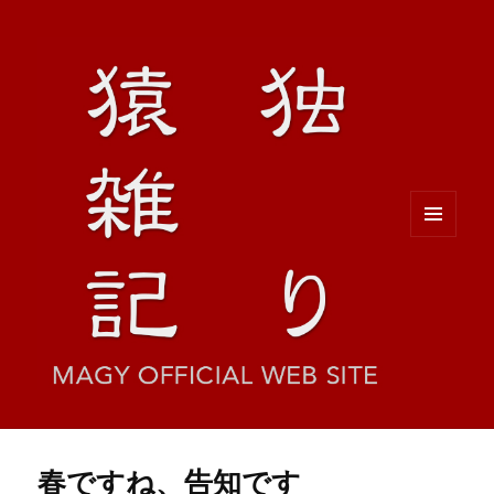
メニュ
ーとウ
ィジェ
ット
春ですね、告知です