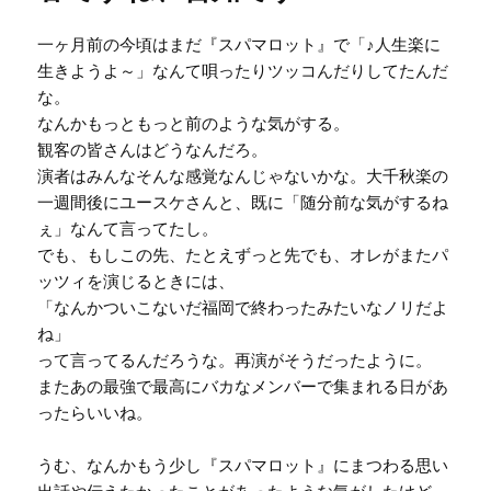
一ヶ月前の今頃はまだ『スパマロット』で「♪人生楽に
生きようよ～」なんて唄ったりツッコんだりしてたんだ
な。
なんかもっともっと前のような気がする。
観客の皆さんはどうなんだろ。
演者はみんなそんな感覚なんじゃないかな。大千秋楽の
一週間後にユースケさんと、既に「随分前な気がするね
ぇ」なんて言ってたし。
でも、もしこの先、たとえずっと先でも、オレがまたパ
ッツィを演じるときには、
「なんかついこないだ福岡で終わったみたいなノリだよ
ね」
って言ってるんだろうな。再演がそうだったように。
またあの最強で最高にバカなメンバーで集まれる日があ
ったらいいね。
うむ、なんかもう少し『スパマロット』にまつわる思い