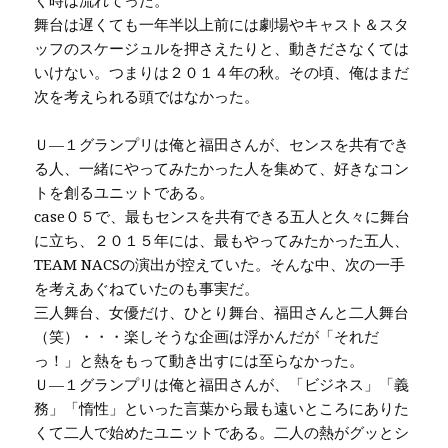
く時は流れてった。
舞台は遅くても一年半以上前には劇場やキャスト＆スタ
ッフのスケージュルを押さえたりと、動きださなくては
いけない。つまりは２０１４年の秋。その頃、俺はまだ
次を考えられる頭ではなかった。
Ｕ—１グランプリは俺と福田さんが、センスを共有でき
る人、一緒にやってみたかった人を集めて、好きなコン
トを創るユニットである。
case０５で、最もセンスを共有できる五人と久々に舞台
に立ち、２０１５年には、最もやってみたかった五人、
TEAM NACSの演出が控えていた。そんな中、次の一手
を考えあぐねていたのも事実だ。
三人舞台、女優だけ、ひとり舞台、福田さんと二人舞台
（笑）・・・楽しそうな企画は浮かんだが「それだ
っ！」と熱をもって動き出すには至らなかった。
Ｕ—１グランプリは俺と福田さんが、「ビジネス」「義
務」「惰性」といった言葉から最も遠いところにありた
くて二人で始めたユニットである。二人の熱がグッとシ