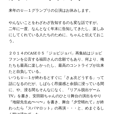
来年のＵ—１グランプリの公演はお休みします。
やんないことをわざわざ告知するのも変な話ですが。
二年に一度、なんとなく年末に告知してきたし、楽しみ
にしてくれている人たちのために、ちゃんと伝えておこ
う。
２０１４のCASE０５「ジョビジョバ」再集結はジョビ
ファンを公言する福田さんの念願でもあり、何より、俺
たちも最高に楽しかったし、最高のコントライブが出来
たと自負している。
いつもＵ—１が終わるとすぐに「さぁ次どうする」って
話になるのだが、しばらく昂揚感と余韻に浸っている間
に、や、浸る間もそんなになく、『リアル脱出ゲーム
TV』を書き、安田顕ちゃんのひとり舞台の演出をやり
『地獄先生ぬ〜べ〜』を書き、舞台『夕空晴れて』が終
わったら『スパマロット』の再演・・・と、めまぐるし