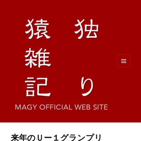
メニュ
ーとウ
ィジェ
ット
来年のＵー１グランプリ