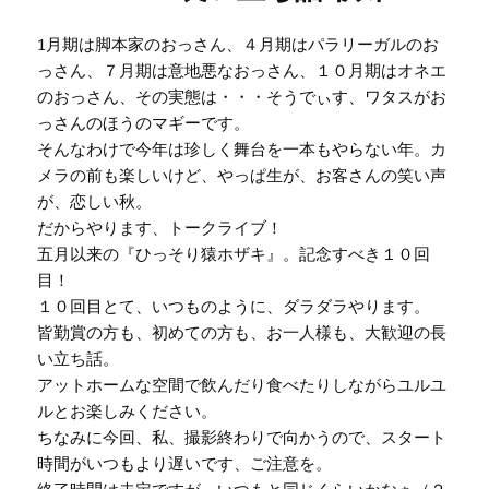
1月期は脚本家のおっさん、４月期はパラリーガルのお
っさん、７月期は意地悪なおっさん、１０月期はオネエ
のおっさん、その実態は・・・そうでぃす、ワタスがお
っさんのほうのマギーです。
そんなわけで今年は珍しく舞台を一本もやらない年。カ
メラの前も楽しいけど、やっぱ生が、お客さんの笑い声
が、恋しい秋。
だからやります、トークライブ！
五月以来の『ひっそり猿ホザキ』。記念すべき１０回
目！
１０回目とて、いつものように、ダラダラやります。
皆勤賞の方も、初めての方も、お一人様も、大歓迎の長
い立ち話。
アットホームな空間で飲んだり食べたりしながらユルユ
ルとお楽しみください。
ちなみに今回、私、撮影終わりで向かうので、スタート
時間がいつもより遅いです、ご注意を。