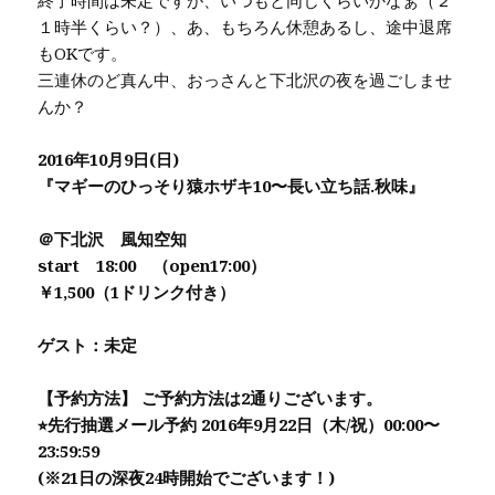
終了時間は未定ですが、いつもと同じくらいかなぁ（２
１時半くらい？）、あ、もちろん休憩あるし、途中退席
もOKです。
三連休のど真ん中、おっさんと下北沢の夜を過ごしませ
んか？
2016年10月9日(日)
『マギーのひっそり猿ホザキ10〜長い立ち話.秋味』
＠下北沢 風知空知
start 18:00 （open17:00）
￥1,500（1ドリンク付き）
ゲスト：未定
【予約方法】 ご予約方法は2通りございます。
⭐︎先行抽選メール予約 2016年9月22日（木/祝）00:00〜
23:59:59
(※21日の深夜24時開始でございます！)