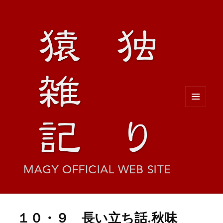
メニュ
ーとウ
ィジェ
ット
１０・９ 長い立ち話.秋味