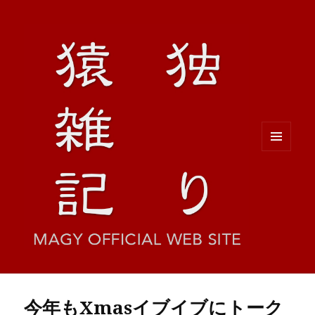
メニュ
ーとウ
ィジェ
ット
今年もXmasイブイブにトーク