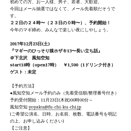
初めての方、お一人様、男子、若者、大歓迎。
今回はメール抽選ではなくて、メール先着順だそうで
す。
２２日の２４時〜（２３日の０時〜）、予約開始！
今年のマギ締め、みんなで楽しい夜にしやしょう。
2017年12月23日(土)
『マギーのひっそり猿ホザキ13〜長い立ち話』
＠下北沢 風知空知
start18時（open17時） ￥1,500（1ドリンク付き）
ゲスト：未定
【予約方法】
●風知空知メール予約のみ（先着受信順/整理番号付き）
予約受付開始：11月23日(木祝)00時00分～
風知空知
yoyaku@fu-chi-ku-chi.jp
(ご希望公演名、日時、お名前、枚数、電話番号を明記
の上、お申し込みください)
【ご注意】