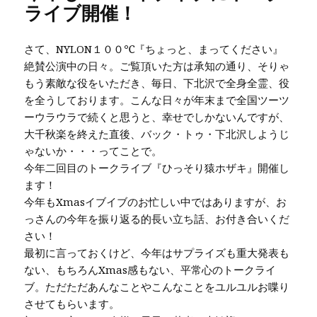
ライブ開催！
さて、NYLON１００℃『ちょっと、まってください』
絶賛公演中の日々。ご覧頂いた方は承知の通り、そりゃ
もう素敵な役をいただき、毎日、下北沢で全身全霊、役
を全うしております。こんな日々が年末まで全国ツーツ
ーウラウラで続くと思うと、幸せでしかないんですが、
大千秋楽を終えた直後、バック・トゥ・下北沢しようじ
ゃないか・・・ってことで。
今年二回目のトークライブ『ひっそり猿ホザキ』開催し
ます！
今年もXmasイブイブのお忙しい中ではありますが、お
っさんの今年を振り返る的長い立ち話、お付き合いくだ
さい！
最初に言っておくけど、今年はサプライズも重大発表も
ない、もちろんXmas感もない、平常心のトークライ
ブ。ただただあんなことやこんなことをユルユルお喋り
させてもらいます。