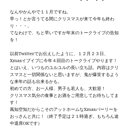
なんやかんやで１１月ですね。
早っ！とか言うてる間にクリスマスが来て今年も終わ
り・・・。
てなわけで、ちと早いですが年末のトークライブの告知
を！
以前Twitterでお伝えしたように、１２月２３日、
Xmasイブイブに今年４回目のトークライブやります！
とはいえ、いつものユルユルの長い立ち話。内容はクリ
スマスと一切関係ないと思いますが、鬼が爆笑するよう
な来年の話も出来るかも。
初めての方、お一人様、男子も若人も、大歓迎！
クリスマス気分の食事とお酒をご用意してお待ちしてま
す！
風知空知だからこそのアットホームなXmasパーリーを
おっさんと共に！（終了予定は２１時過ぎ。もちろん途
中退席OKです）