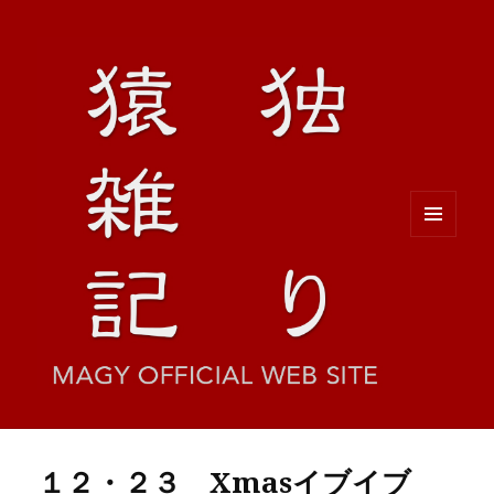
メニュ
ーとウ
ィジェ
ット
１２・２３ Xmasイブイブ