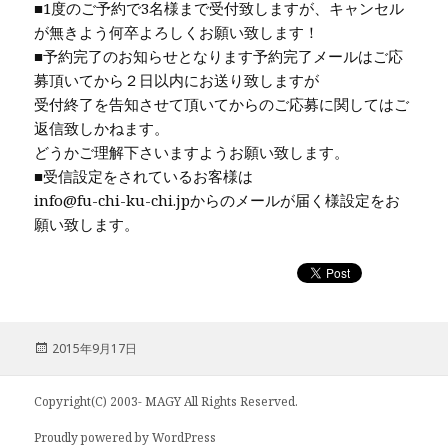
■1度のご予約で3名様まで受付致しますが、キャンセル
が無きよう何卒よろしくお願い致します！
■予約完了のお知らせとなります予約完了メールはご応
募頂いてから２日以内にお送り致しますが
受付終了を告知させて頂いてからのご応募に関してはご
返信致しかねます。
どうかご理解下さいますようお願い致します。
■受信設定をされているお客様は
info@fu-chi-ku-chi.jpからのメールが届く様設定をお
願い致します。
投
2015年9月17日
稿
日:
Copyright(C) 2003- MAGY All Rights Reserved.
Proudly powered by WordPress