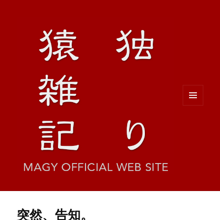
メニュ
ーとウ
ィジェ
ット
突然、告知。